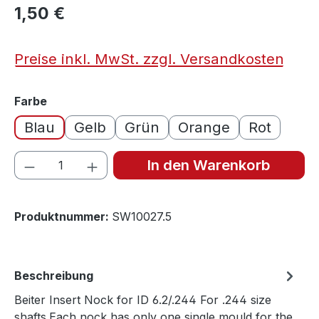
1,50 €
Preise inkl. MwSt. zzgl. Versandkosten
auswählen
Farbe
Blau
Gelb
Grün
Orange
Rot
Produkt Anzahl: Gib den gewünschten We
In den Warenkorb
Produktnummer:
SW10027.5
Beschreibung
Beiter Insert Nock for ID 6.2/.244 For .244 size
shafts.Each nock has only one single mould for the