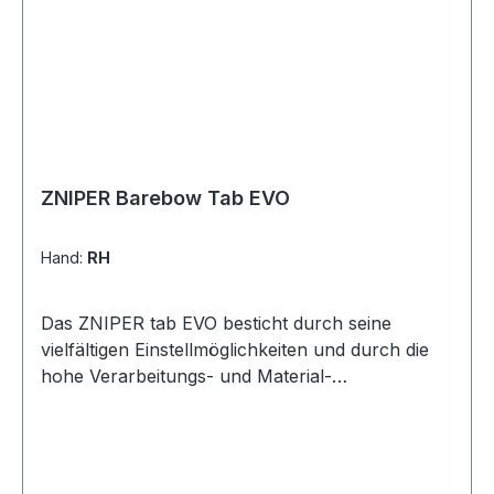
ZNIPER Barebow Tab EVO
Hand:
RH
Das ZNIPER tab EVO besticht durch seine
vielfältigen Einstellmöglichkeiten und durch die
hohe Verarbeitungs- und Material-
Qualitätqualität.Das Unterleder des ZNIPER tab
EVO besteht aus Känguru-Leder und das
Oberleder besteht auch feinstem italienischem
Cordovan-Leder.Durch den hohen Fettanteil des