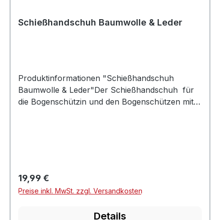
Schießhandschuh Baumwolle & Leder
Produktinformationen "Schießhandschuh
Baumwolle & Leder"Der Schießhandschuh für
die Bogenschützin und den Bogenschützen mit
Sinn für Geschmack.Die Materialkombination
spricht für Funktionalität:wasserabweisende
Baumwolle und hochwertiges Leder für den
optimalen Ablass beim Schieß- und
Tragekomfort beim Bogenschießen.
Regulärer Preis:
19,99 €
Preise inkl. MwSt. zzgl. Versandkosten
Details