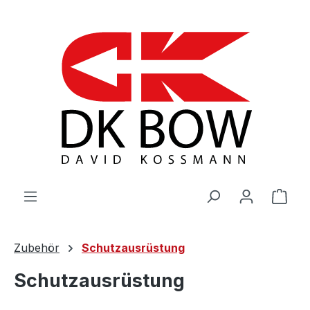
Zum Hauptinhalt springen
War
Zubehör
Schutzausrüstung
Schutzausrüstung