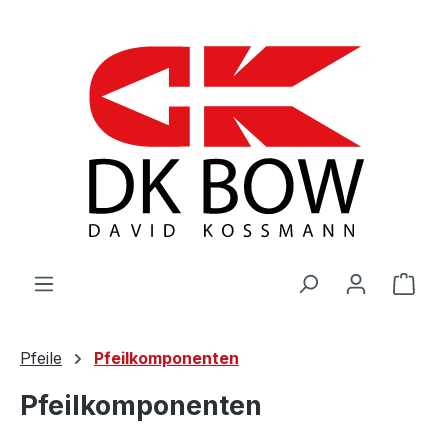
Zum Hauptinhalt springen
War
Pfeile
Pfeilkomponenten
Pfeilkomponenten