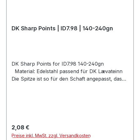
DK Sharp Points | ID7.98 | 140-240gn
DK Sharp Points for ID7.98 140-240gn
Material: Edelstahl passend für DK Lævateinn
Die Spitze ist so für den Schaft angepasst, dass
sie ohne Überlappung
abschließtTypID7.98I350II400III500
Regulärer Preis:
2,08 €
Preise inkl. MwSt. zzgl. Versandkosten