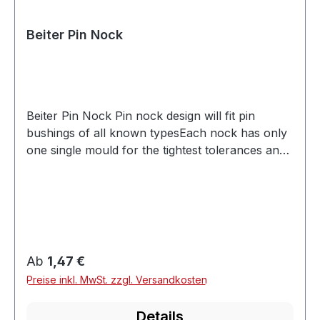
Beiter Pin Nock
Beiter Pin Nock Pin nock design will fit pin
bushings of all known typesEach nock has only
one single mould for the tightest tolerances and
the highest precisionNock grove shaped to
prevent pinching the string for a consistent
releaseSimple to install with an easy push-fit
designAsymmetrical design, made specifically for
the most accurate shooting with a recurve
Groove Size1Grain Weight4.3
Regulärer Preis:
Ab
1,47 €
grainsProfileAsymmetricMaterialPlastic
Preise inkl. MwSt. zzgl. Versandkosten
Details