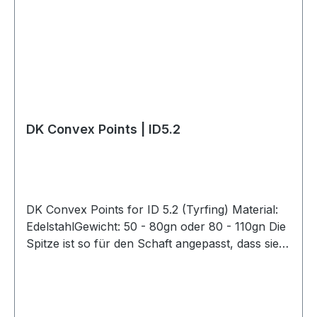
DK Convex Points | ID5.2
DK Convex Points for ID 5.2 (Tyrfing) Material:
EdelstahlGewicht: 50 - 80gn oder 80 - 110gn Die
Spitze ist so für den Schaft angepasst, dass sie
ohne Überlappung abschließt
TypGewichtSpineI80 - 110gn350-400IIa50 -
80gn500 - 600II 80 - 110gn 500 - 600 IIIa 50 -
80gn 700 - 1100III 80 - 110gn 700 - 1100