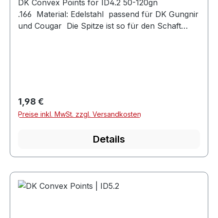
DK Convex Points for ID4.2 50-120gn
.166 Material: Edelstahl passend für DK Gungnir
und Cougar Die Spitze ist so für den Schaft
angepasst, dass sie ohne Überlappung
abschließt TypCougarGungnirØ +/-0,02mmI500
- 800350 - 4005,87II900 - 1300500 -
9005,25III1400 - 180010005
Regulärer Preis:
1,98 €
Preise inkl. MwSt. zzgl. Versandkosten
Details