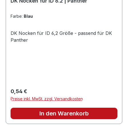
DK Nocken für ID 6.2 | Panther
Farbe:
Blau
DK Nocken für ID 6,2 Größe - passend für DK
Panther
Regulärer Preis:
0,54 €
Preise inkl. MwSt. zzgl. Versandkosten
In den Warenkorb