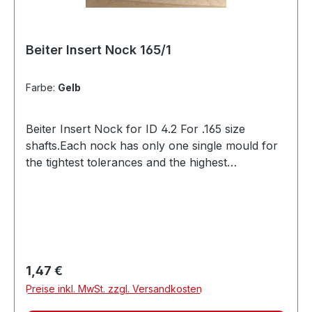
Beiter Insert Nock 165/1
Farbe:
Gelb
Beiter Insert Nock for ID 4.2 For .165 size
shafts.Each nock has only one single mould for
the tightest tolerances and the highest
precision.Nock groove shaped to prevent
pinching the string for a consistent
release.Asymmetrical design, made specifically
for the most accurate shooting with a recurve
from the fingers.Suitable for many popular
shafts from brands such as Black Eagle, GoldTip
Regulärer Preis:
1,47 €
and Victory. Groove Size1Grain Weight6.1
Preise inkl. MwSt. zzgl. Versandkosten
grainsProfileAsymmetricCompatibilityfor most