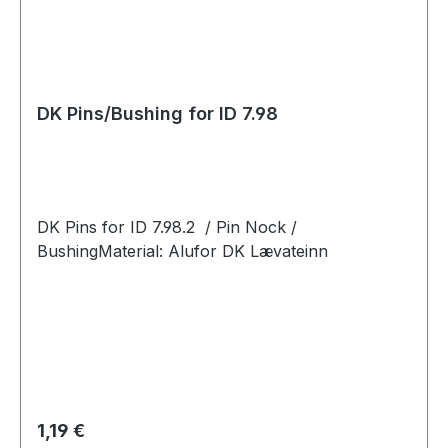
DK Pins/Bushing for ID 7.98
DK Pins for ID 7.98.2 / Pin Nock /
BushingMaterial: Alufor DK Lævateinn
Regulärer Preis:
1,19 €