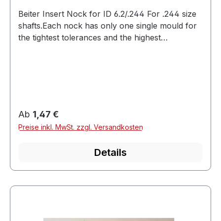
Beiter Insert Nock for ID 6.2/.244 For .244 size
shafts.Each nock has only one single mould for
the tightest tolerances and the highest
precision.Nock groove shaped to prevent
pinching the string for a consistent
release.Asymmetrical design, made specifically
for the most accurate shooting with a recurve
from the fingers.Suitable for many popular
shafts from brands such as Black Eagle, GoldTip
Regulärer Preis:
Ab
1,47 €
and Victory. Groove Size1Grain Weight9.5
Preise inkl. MwSt. zzgl. Versandkosten
grainsProfileAsymmetricCompatibilityfor most
.204 inner diameter shaftsMaterialPlastic
Details