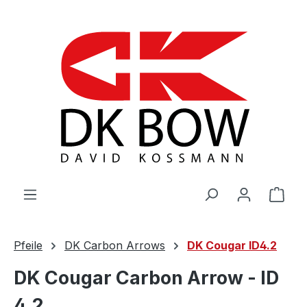
Zum Hauptinhalt springen
War
Pfeile
DK Carbon Arrows
DK Cougar ID4.2
DK Cougar Carbon Arrow - ID
4.2