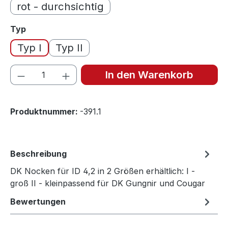
rot - durchsichtig
auswählen
Typ
Typ I
Typ II
Produkt Anzahl: Gib den gewünschten We
In den Warenkorb
Produktnummer:
-391.1
Beschreibung
DK Nocken für ID 4,2 in 2 Größen erhältlich: I -
groß II - kleinpassend für DK Gungnir und Cougar
Bewertungen