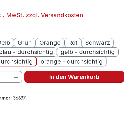
kl. MwSt. zzgl. Versandkosten
ählen
Gelb
Grün
Orange
Rot
Schwarz
blau - durchsichtig
gelb - durchsichtig
durchsichtig
orange - durchsichtig
 Anzahl: Gib den gewünschten Wert ein 
In den Warenkorb
mmer:
36697