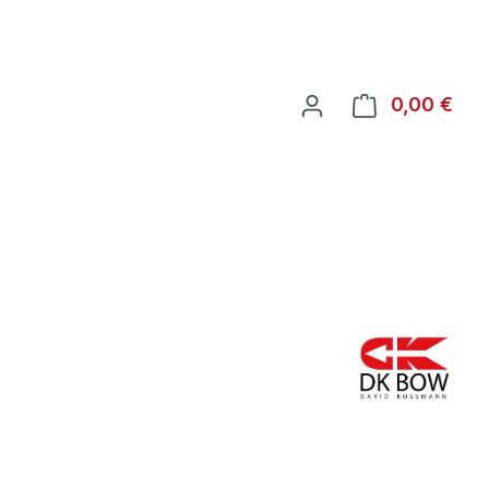
War
0,00 €