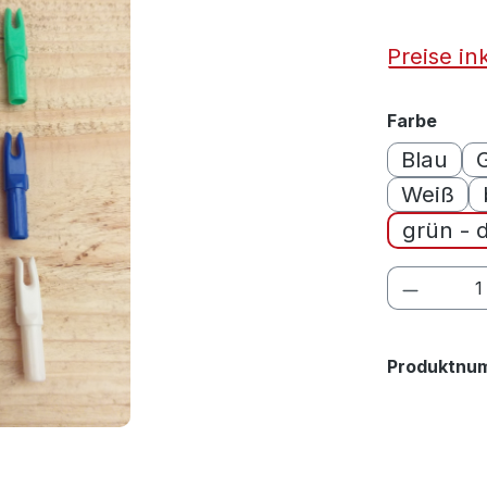
Preise in
ausw
Farbe
Blau
Weiß
grün - 
Produkt
Produktnu