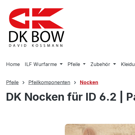
m Hauptinhalt springen
Zur Suche springen
Zur Hauptnavigation springen
Home
ILF Wurfarme
Pfeile
Zubehör
Kleid
Pfeile
Pfeilkomponenten
Nocken
DK Nocken für ID 6.2 | 
Bildergalerie überspringen