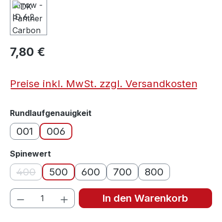
7,80 €
Preise inkl. MwSt. zzgl. Versandkosten
auswählen
Rundlaufgenauigkeit
001
006
auswählen
Spinewert
400
500
600
700
800
(Diese Option ist zurzeit nicht verfügbar.)
Produkt Anzahl: Gib den gewünschten We
In den Warenkorb