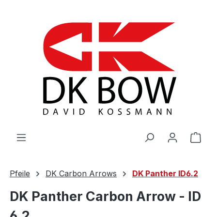
Zum Hauptinhalt springen
War
Pfeile
DK Carbon Arrows
DK Panther ID6.2
DK Panther Carbon Arrow - ID
6.2