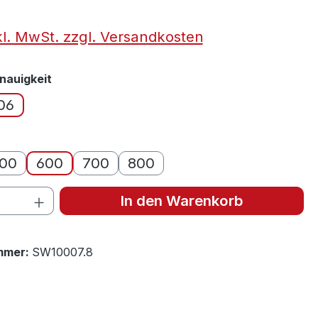
kl. MwSt. zzgl. Versandkosten
auswählen
nauigkeit
06
auswählen
00
600
700
800
Option ist zurzeit nicht verfügbar.)
 Anzahl: Gib den gewünschten Wert ein 
In den Warenkorb
mmer:
SW10007.8