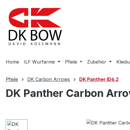
m Hauptinhalt springen
Zur Suche springen
Zur Hauptnavigation springen
Home
ILF Wurfarme
Pfeile
Zubehör
Kleid
Pfeile
DK Carbon Arrows
DK Panther ID6.2
DK Panther Carbon Arrow
Bildergalerie überspringen