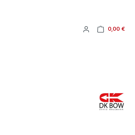
War
0,00 €