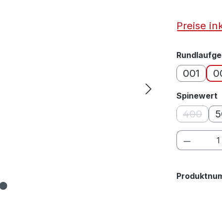
Preise in
Rundlaufge
001
0
Spinewert
400
5
(Diese 
Produkt
Produktnu