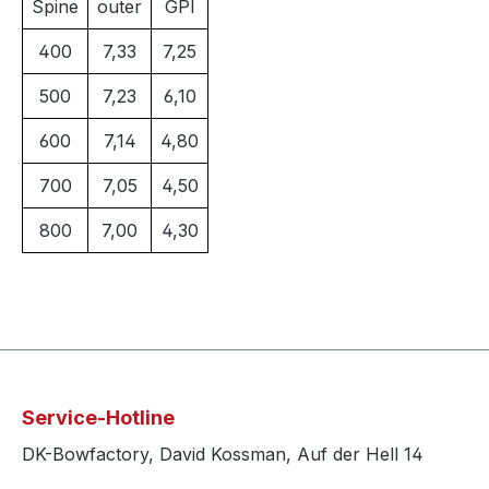
Spine
outer
GPI
400
7,33
7,25
500
7,23
6,10
600
7,14
4,80
700
7,05
4,50
800
7,00
4,30
Service-Hotline
DK-Bowfactory, David Kossman, Auf der Hell 14