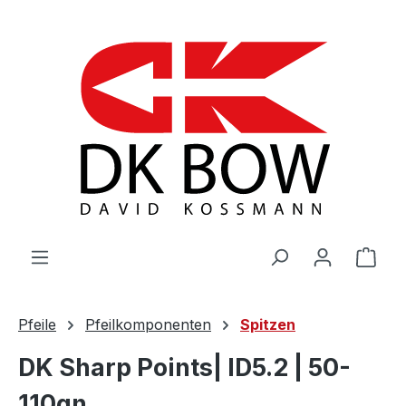
Zum Hauptinhalt springen
War
Pfeile
Pfeilkomponenten
Spitzen
DK Sharp Points| ID5.2 | 50-
110gn