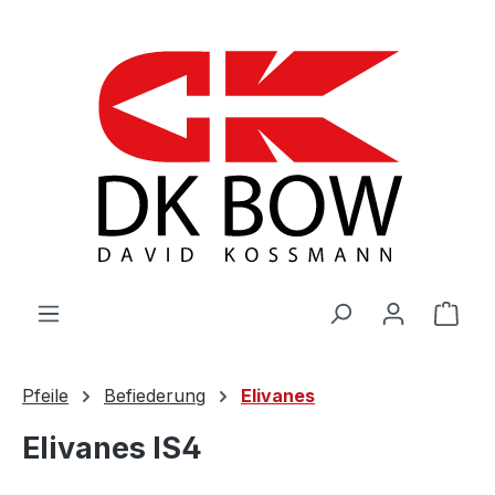
Zum Hauptinhalt springen
War
Pfeile
Befiederung
Elivanes
Elivanes IS4