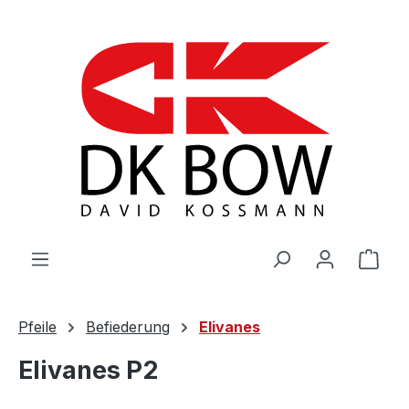
Zum Hauptinhalt springen
War
Pfeile
Befiederung
Elivanes
Elivanes P2