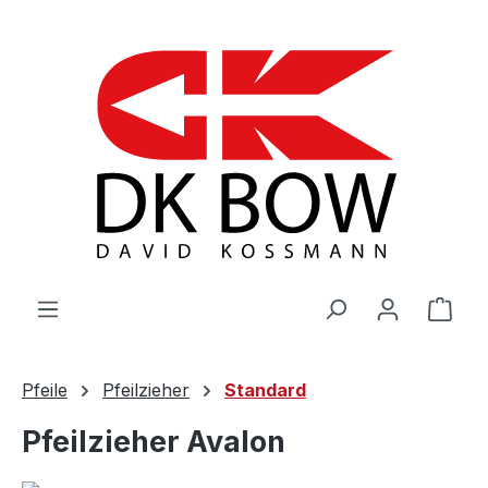
Zum Hauptinhalt springen
War
Pfeile
Pfeilzieher
Standard
Pfeilzieher Avalon