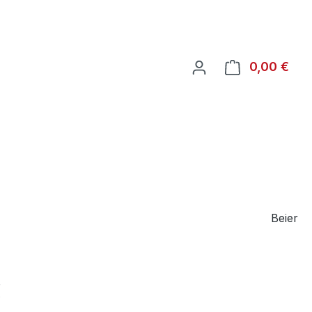
War
0,00 €
Beier
€