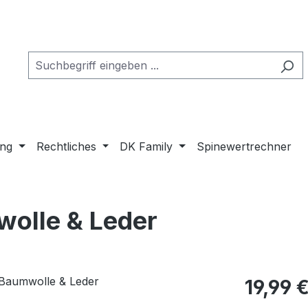
ung
Rechtliches
DK Family
Spinewertrechner
olle & Leder
19,99 