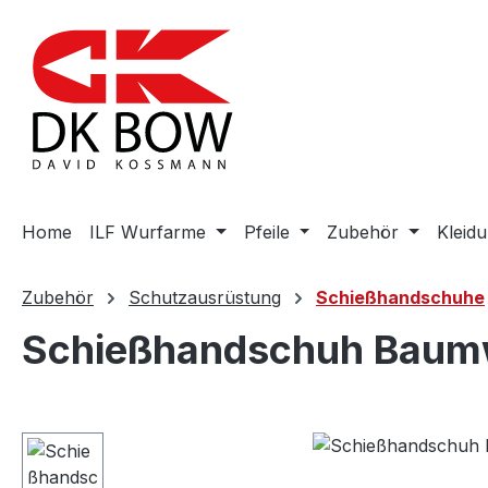
m Hauptinhalt springen
Zur Suche springen
Zur Hauptnavigation springen
Home
ILF Wurfarme
Pfeile
Zubehör
Kleid
Zubehör
Schutzausrüstung
Schießhandschuhe
Schießhandschuh Baumw
Bildergalerie überspringen