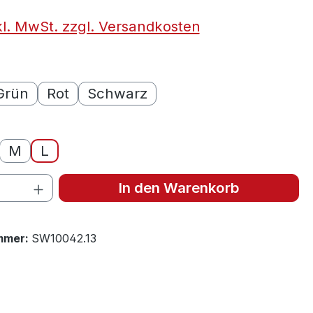
kl. MwSt. zzgl. Versandkosten
ählen
Grün
Rot
Schwarz
ählen
M
L
 Anzahl: Gib den gewünschten Wert ein 
In den Warenkorb
mmer:
SW10042.13