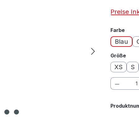
Preise in
ausw
Farbe
Blau
ausw
Größe
XS
S
Produkt
Produktnu