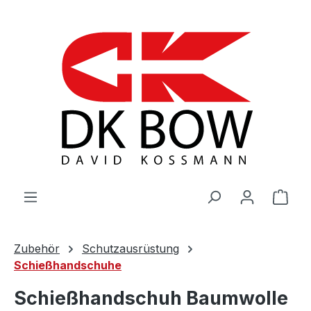
Zum Hauptinhalt springen
War
Zubehör
Schutzausrüstung
Schießhandschuhe
Schießhandschuh Baumwolle