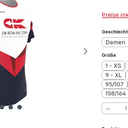
Preise in
Geschlecht
Damen
ausw
Größe
1 - XS
9 - XL
95/107
158/164
Produkt