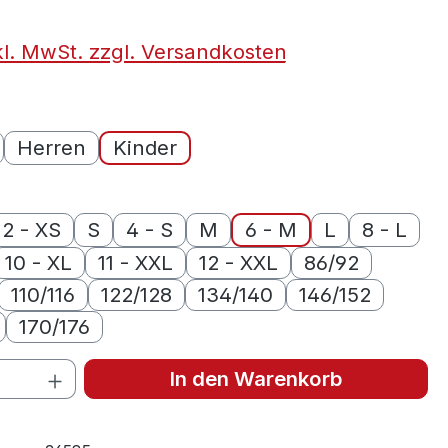
kl. MwSt. zzgl. Versandkosten
auswählen
Herren
Kinder
ählen
2 - XS
S
4 - S
M
6 - M
L
8 - L
10 - XL
11 - XXL
12 - XXL
86/92
110/116
122/128
134/140
146/152
170/176
 Anzahl: Gib den gewünschten Wert ein 
In den Warenkorb