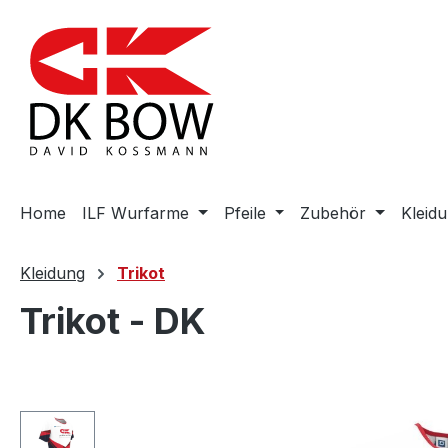
m Hauptinhalt springen
Zur Suche springen
Zur Hauptnavigation springen
Home
ILF Wurfarme
Pfeile
Zubehör
Kleid
Kleidung
Trikot
Trikot - DK
Bildergalerie überspringen