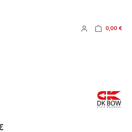
War
0,00 €
€