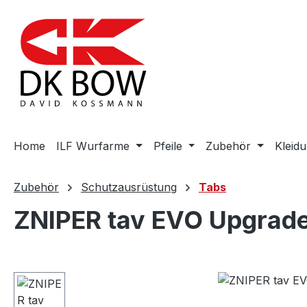
m Hauptinhalt springen
Zur Suche springen
Zur Hauptnavigation springen
Home
ILF Wurfarme
Pfeile
Zubehör
Kleid
Zubehör
Schutzausrüstung
Tabs
ZNIPER tav EVO Upgrade
Bildergalerie überspringen