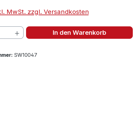
kl. MwSt. zzgl. Versandkosten
 Anzahl: Gib den gewünschten Wert ein 
In den Warenkorb
mmer:
SW10047