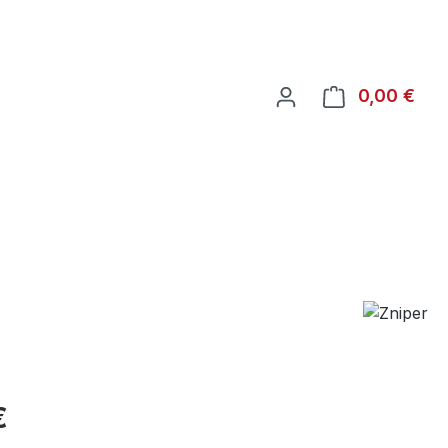
War
0,00 €
€